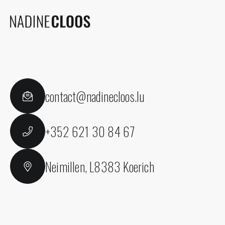
contact@nadinecloos.lu
+352 621 30 84 67
Neimillen, L8383 Koerich