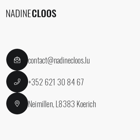
contact@nadinecloos.lu
+352 621 30 84 67
Neimillen, L8383 Koerich