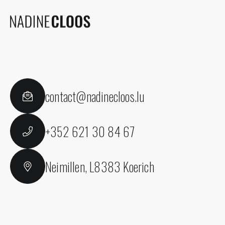
contact@nadinecloos.lu
+352 621 30 84 67
Neimillen, L8383 Koerich